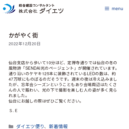
コ
ン
menu
テ
ン
ツ
かがやく街
へ
ス
2022年12月20日
キ
ッ
プ
仙台支店から歩いて10分ほど、定禅寺通りでは仙台の冬の
風物詩「SENDAI光のページェント」が開催されています。
通り沿いのケヤキ125本に装飾されているLEDの数は、約
47万球にものぼるのだそうです。週末の夜は冷え込みまし
たが、忘年会シーズンということもあり会場周辺はたくさ
んの人で賑わい、光の下で撮影を楽しむ人の姿が多く見ら
れました。
仙台にお越しの際はぜひご覧ください。
Ｓ.Ｅ
カ
ダイエツ便り
、
新着情報