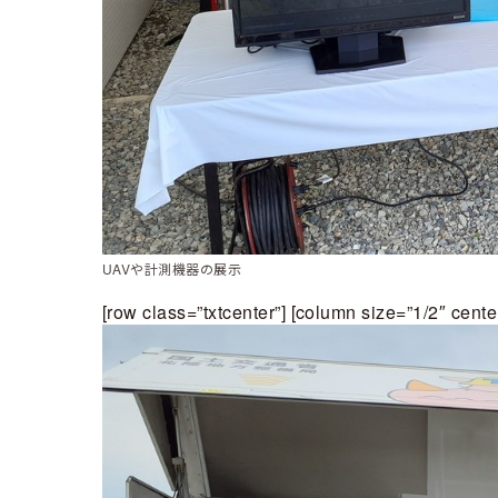
UAVや計測機器の展示
[row class=”txtcenter”] [column size=”1/2″ cente