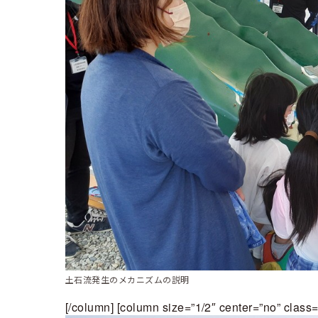
土石流発生のメカニズムの説明
[/column] [column size=”1/2″ center=”no” class=