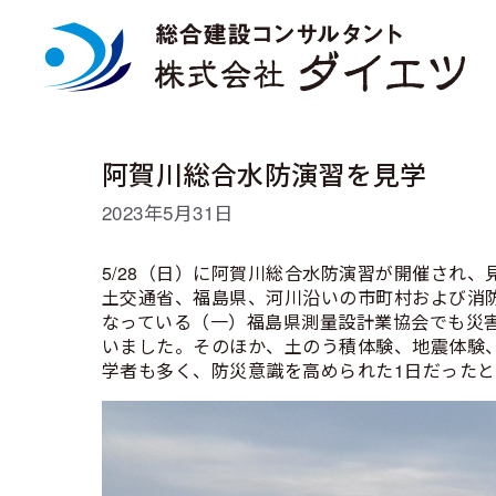
コ
ン
テ
ン
ツ
へ
ス
阿賀川総合水防演習を見学
キ
ッ
2023年5月31日
プ
5/28（日）に阿賀川総合水防演習が開催され
土交通省、福島県、河川沿いの市町村および消
なっている（一）福島県測量設計業協会でも災害
いました。そのほか、土のう積体験、地震体験
学者も多く、防災意識を高められた1日だったと