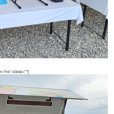
r=”no” class=””]