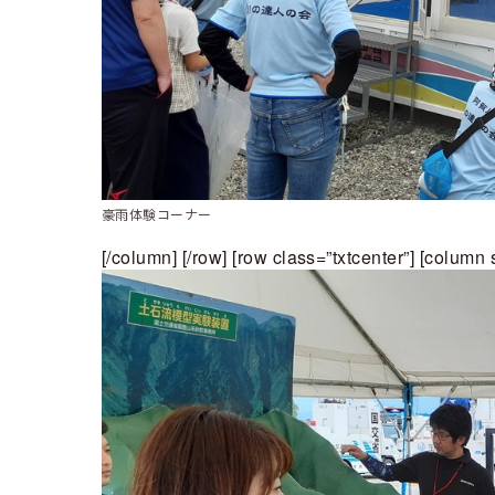
豪雨体験コーナー
[/column] [/row] [row class=”txtcenter”] [column 