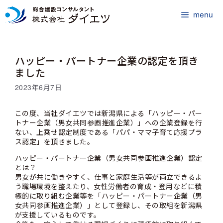
コ
ン
menu
テ
ン
ツ
ハッピー・パートナー企業の認定を頂き
へ
ス
ました
キ
2023年6月7日
ッ
プ
この度、当社ダイエツでは新潟県による「ハッピー・パー
トナー企業（男女共同参画推進企業）」への企業登録を行
ない、上乗せ認定制度である「パパ・ママ子育て応援プラ
ス認定」を頂きました。
ハッピー・パートナー企業（男女共同参画推進企業）認定
とは？
男女が共に働きやすく、仕事と家庭生活等が両立できるよ
う職場環境を整えたり、女性労働者の育成・登用などに積
極的に取り組む企業等を「ハッピー・パートナー企業（男
女共同参画推進企業）」として登録し、その取組を新潟県
が支援しているものです。