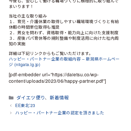
今後も、安心して働ける職場づくりに積極的に取り組んで
まいります！
当社の主な取り組み
１．育児・介護休業の取得しやすい職場環境づくりと有給
休暇の時間単位取得も推奨
２．男女を問わず、資格取得・能力向上に向けた支援制度
３．産後パパ育休等の規則整備や制度活用に向けた社内周
知の実施
詳細は下記リンクからもご覧いただけます。
ハッピー・パートナー企業の取組内容 – 新潟県ホームペー
ジ (niigata.lg.jp)
[pdf-embedder url=”https://daietsu.co/wp-
content/uploads/2023/06/happy-partner.pdf”]
カ
ダイエツ便り
、
新着情報
テ
EE東北’23
ゴ
ハッピー・パートナー企業の認定を頂きました
リ
ー