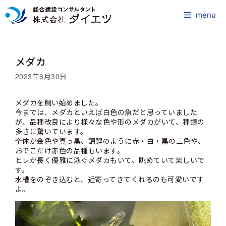
コ
ン
menu
テ
ン
ツ
メダカ
へ
ス
2023年6月30日
キ
ッ
メダカを飼い始めました。
プ
今までは、メダカといえば白色の魚だと思っていました
が、品種改良により様々な色や形のメダカがいて、種類の
多さに驚いています。
全体が金色や真っ黒、錦鯉のように赤・白・黒の三色や、
おでこだけ赤色の品種もいます。
ヒレが長く優雅に泳ぐメダカもいて、眺めていて楽しいで
す。
水槽をのぞき込むと、近寄ってきてくれるのも可愛いです
よ。