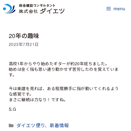
コ
ン
menu
テ
ン
ツ
20年の趣味
へ
ス
2023年7月21日
キ
ッ
プ
高校1年からやり始めたギターが約20年経ちました。
始めは全く指も思い通り動かせず苦労したのを覚えていま
す。
今は楽譜を見れば、ある程度勝手に指が動いてくれるよう
な感覚です。
まさに継続は力なり！ですね。
S.G
カ
ダイエツ便り
、
新着情報