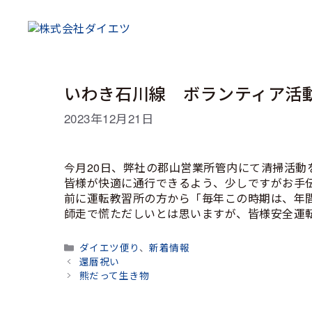
コ
ン
テ
ン
ツ
へ
いわき石川線 ボランティア活
ス
キ
2023年12月21日
ッ
プ
今月20日、弊社の郡山営業所管内にて清掃活動
皆様が快適に通行できるよう、少しですがお手
前に運転教習所の方から「毎年この時期は、年
師走で慌ただしいとは思いますが、皆様安全運
カ
ダイエツ便り
、
新着情報
テ
還暦祝い
ゴ
熊だって生き物
リ
ー