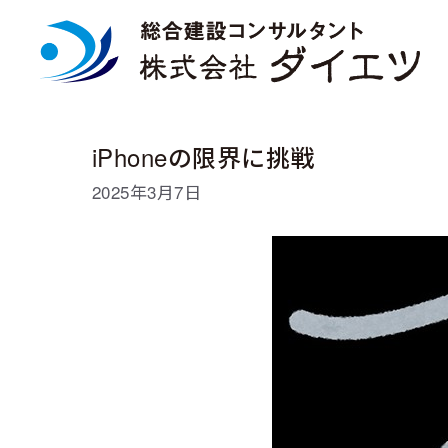
コ
ン
テ
ン
ツ
へ
ス
iPhoneの限界に挑戦
キ
ッ
2025年3月7日
プ