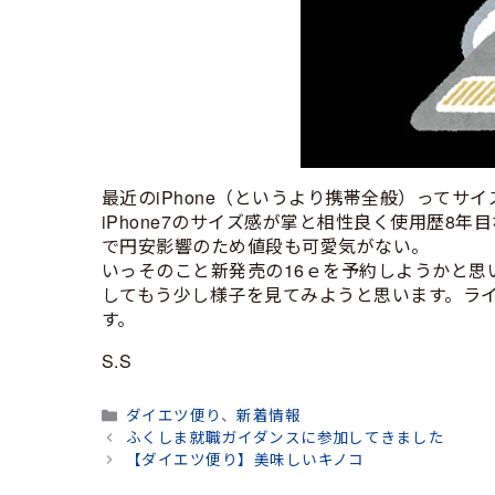
最近のiPhone（というより携帯全般）ってサ
iPhone7のサイズ感が掌と相性良く使用歴8
で円安影響のため値段も可愛気がない。
いっそのこと新発売の16ｅを予約しようかと思
してもう少し様子を見てみようと思います。ラ
す。
S.S
カ
ダイエツ便り
、
新着情報
テ
ふくしま就職ガイダンスに参加してきました
ゴ
【ダイエツ便り】美味しいキノコ
リ