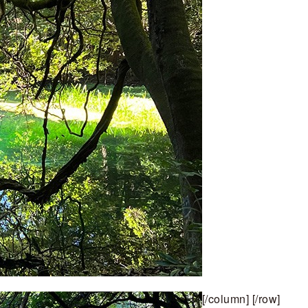
[/column] [/row]