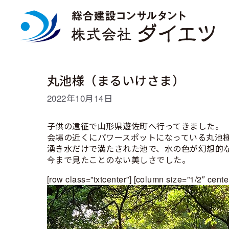
コ
ン
テ
ン
ツ
へ
ス
丸池様（まるいけさま）
キ
ッ
2022年10月14日
プ
子供の遠征で山形県遊佐町へ行ってきました。
会場の近くにパワースポットになっている丸池
湧き水だけで満たされた池で、水の色が幻想的
今まで見たことのない美しさでした。
[row class=”txtcenter”] [column size=”1/2″ cente