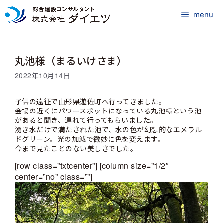
コ
ン
menu
テ
ン
ツ
丸池様（まるいけさま）
へ
ス
2022年10月14日
キ
ッ
子供の遠征で山形県遊佐町へ行ってきました。
プ
会場の近くにパワースポットになっている丸池様という池
があると聞き、連れて行ってもらいました。
湧き水だけで満たされた池で、水の色が幻想的なエメラル
ドグリーン。光の加減で微妙に色を変えます。
今まで見たことのない美しさでした。
[row class=”txtcenter”] [column size=”1/2″
center=”no” class=””]