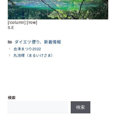
[/column] [/row]
S.E
カ
ダイエツ便り
、
新着情報
テ
会津まつり2022
ゴ
丸池様（まるいけさま）
リ
ー
検索
検索