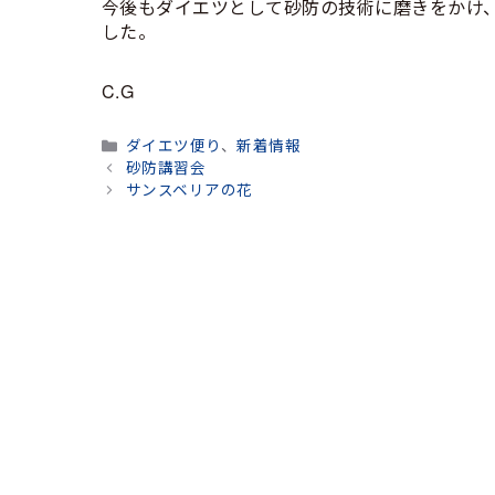
今後もダイエツとして砂防の技術に磨きをかけ
した。
C.G
カ
ダイエツ便り
、
新着情報
テ
砂防講習会
ゴ
サンスベリアの花
リ
ー