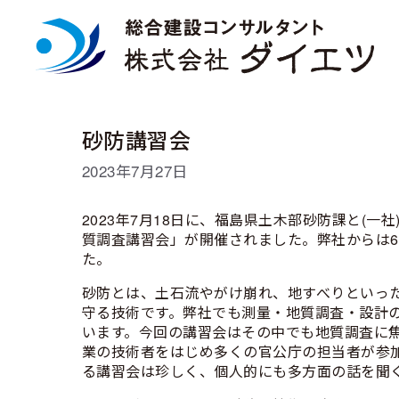
コ
ン
テ
ン
ツ
へ
ス
砂防講習会
キ
ッ
2023年7月27日
プ
2023年7月18日に、福島県土木部砂防課と(
質調査講習会」が開催されました。弊社からは
た。
砂防とは、土石流やがけ崩れ、地すべりといっ
守る技術です。弊社でも測量・地質調査・設計
います。今回の講習会はその中でも地質調査に
業の技術者をはじめ多くの官公庁の担当者が参
る講習会は珍しく、個人的にも多方面の話を聞