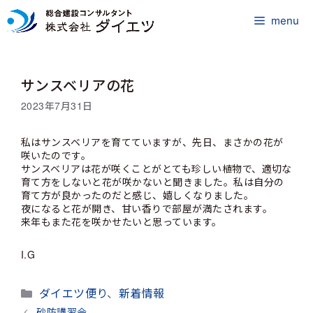
コ
ン
menu
テ
ン
ツ
サンスベリアの花
へ
ス
2023年7月31日
キ
ッ
私はサンスベリアを育てていますが、先日、まさかの花が
プ
咲いたのです。
サンスベリアは花が咲くことがとても珍しい植物で、適切な
育て方をしないと花が咲かないと聞きました。私は自分の
育て方が良かったのだと感じ、嬉しくなりました。
夜になると花が開き、甘い香りで部屋が満たされます。
来年もまた花を咲かせたいと思っています。
I.G
カ
ダイエツ便り
、
新着情報
テ
砂防講習会