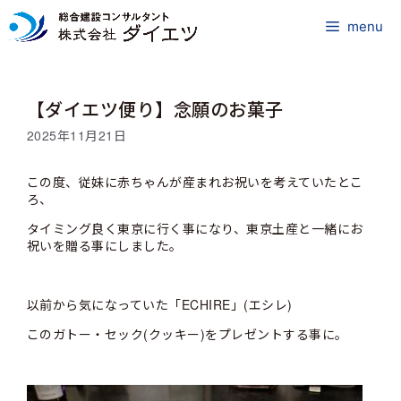
コ
ン
menu
テ
ン
ツ
【ダイエツ便り】念願のお菓子
へ
ス
2025年11月21日
キ
ッ
この度、従妹に赤ちゃんが産まれお祝いを考えていたとこ
プ
ろ、
タイミング良く東京に行く事になり、東京土産と一緒にお
祝いを贈る事にしました。
以前から気になっていた「ECHIRE」(エシレ)
このガトー・セック(クッキー)をプレゼントする事に。