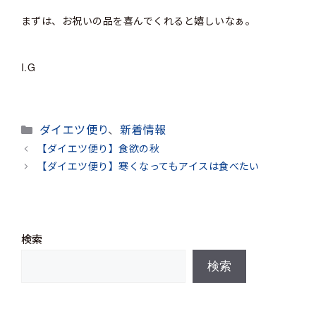
まずは、お祝いの品を喜んでくれると嬉しいなぁ。
I.G
カ
ダイエツ便り
、
新着情報
テ
【ダイエツ便り】食欲の秋
ゴ
【ダイエツ便り】寒くなってもアイスは食べたい
リ
ー
検索
検索