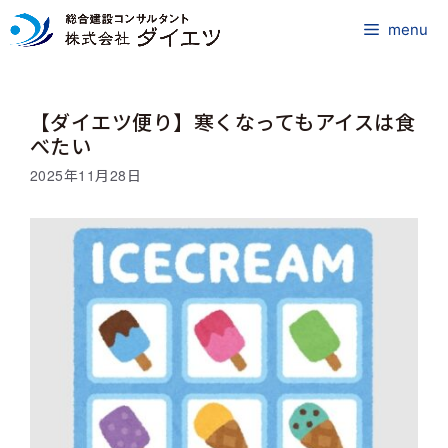
コ
ン
menu
テ
ン
ツ
【ダイエツ便り】寒くなってもアイスは食
へ
ス
べたい
キ
2025年11月28日
ッ
プ