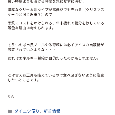
暑い時期よりも溶ける時間を気にせずに済む、
濃厚なクリーム系タイプが高価格でも売れる（クリスマス
ケーキと同じ理論？）ので
品質にコストをかけられる、年末疲れで糖分を欲している
等色々理由は考えられます。
そういえば市民プールや体育館には必ずアイスの自販機が
設置されていたような・・・
あれはエネルギー補給が目的だったのかもしれません。
とは言えお正月も控えているので食べ過ぎないように注意
したいところです。
S.S
カ
ダイエツ便り
、
新着情報