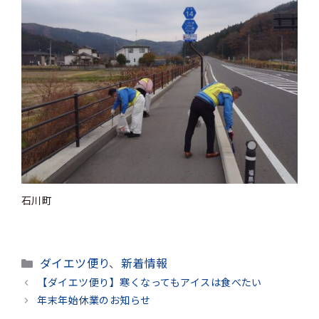
石川町
カ
ダイエツ便り
、
新着情報
テ
【ダイエツ便り】寒くなってもアイスは食べたい
ゴ
年末年始休業のお知らせ
リ