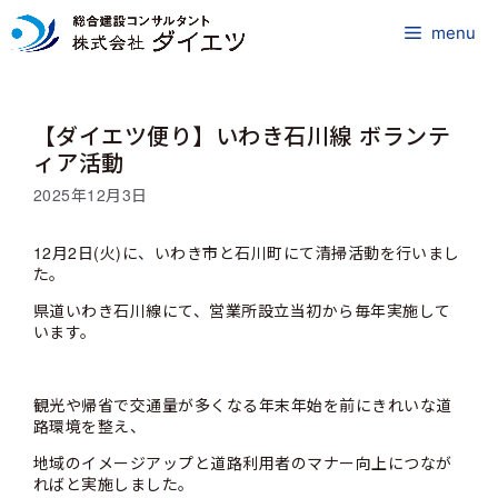
コ
ン
menu
テ
ン
ツ
【ダイエツ便り】いわき石川線 ボランテ
へ
ス
ィア活動
キ
2025年12月3日
ッ
プ
12月2日(火)に、いわき市と石川町にて清掃活動を行いまし
た。
県道いわき石川線にて、営業所設立当初から毎年実施して
います。
観光や帰省で交通量が多くなる年末年始を前にきれいな道
路環境を整え、
地域のイメージアップと道路利用者のマナー向上につなが
ればと実施しました。