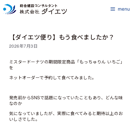
コ
ン
menu
テ
ン
ツ
【ダイエツ便り】もう食べましたか？
へ
ス
2026年7月3日
キ
ッ
ミスタードーナツの期間限定商品「もっちゅりん いちご」
プ
を
ネットオーダーで予約して食べてみました。
発売前からSNSで話題になっていたこともあり、どんな味
なのか
気になっていましたが、実際に食べてみると期待以上のお
いしさでした。