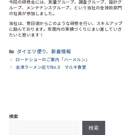
今回の研修会には、測量グループ、調査グループ、設計グ
ループ、メンテナンスグループ、という当社の全技術部門
の社員が参加しました。
当社は、常日頃からこのような研修を行い、スキルアップ
に励んでおります。年度内の実績づくりにまい進していき
たいと思います！
カ
ダイエツ便り
、
新着情報
テ
ロードショーのご案内「ハーメルン」
ゴ
会津ラーメン巡りNo.3 マルキ食堂
リ
ー
検索
検索