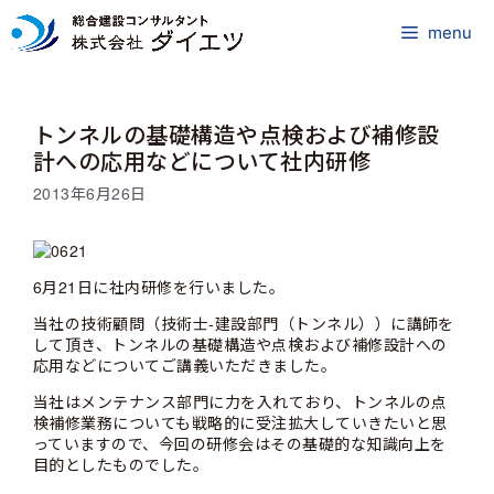
コ
ン
menu
テ
ン
ツ
トンネルの基礎構造や点検および補修設
へ
ス
計への応用などについて社内研修
キ
2013年6月26日
ッ
プ
6月21日に社内研修を行いました。
当社の技術顧問（技術士-建設部門（トンネル））に講師を
して頂き、トンネルの基礎構造や点検および補修設計への
応用などについてご講義いただきました。
当社はメンテナンス部門に力を入れており、トンネルの点
検補修業務についても戦略的に受注拡大していきたいと思
っていますので、今回の研修会はその基礎的な知識向上を
目的としたものでした。