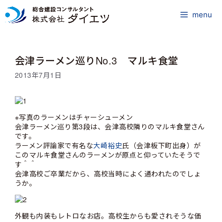
コ
ン
menu
テ
ン
ツ
会津ラーメン巡りNo.3 マルキ食堂
へ
ス
2013年7月1日
キ
ッ
プ
※写真のラーメンはチャーシューメン
会津ラーメン巡り第3段は、会津高校隣りのマルキ食堂さん
です。
ラーメン評論家で有名な
大崎裕史
氏（会津板下町出身）が
このマルキ食堂さんのラーメンが原点と仰っていたそうで
す＾＾
会津高校ご卒業だから、高校当時によく通われたのでしょ
うか。
外観も内装もレトロなお店。高校生からも愛されそうな価