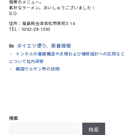
格帯のメニュー。
素朴なラーメン。おいしゅうございました！
S.O
住所：福島県会津若松市表町3-14
TEL：0242-28-1292
カ
ダイエツ便り
、
新着情報
テ
トンネルの基礎構造や点検および補修設計への応用など
ゴ
について社内研修
リ
韓国ウルサン市の訪問
ー
検索
検索