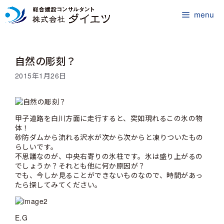
コ
ン
menu
テ
ン
ツ
自然の彫刻？
へ
ス
2015年1月26日
キ
ッ
プ
甲子道路を白川方面に走行すると、突如現れるこの氷の物
体！
砂防ダムから流れる沢水が次から次からと凍りついたもの
らしいです。
不思議なのが、中央右寄りの氷柱です。氷は盛り上がるの
でしょうか？それとも他に何か原因が？
でも、今しか見ることができないものなので、時間があっ
たら探してみてください。
E.G