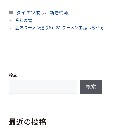
カ
ダイエツ便り
、
新着情報
テ
今年の雪
ゴ
会津ラーメン巡りNo.22 ラーメン工房はちべぇ
リ
ー
検索
検索
最近の投稿