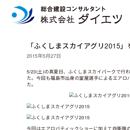
コ
ン
テ
ン
ツ
へ
ス
「ふくしまスカイアグリ2015
キ
ッ
2015年5月27日
プ
5/23(土)の真夏日、ふくしまスカイパークで
た。今回も福島市出身の室屋選手によるエアロ
た。
今回はエアロバティックショーに加えて自衛隊