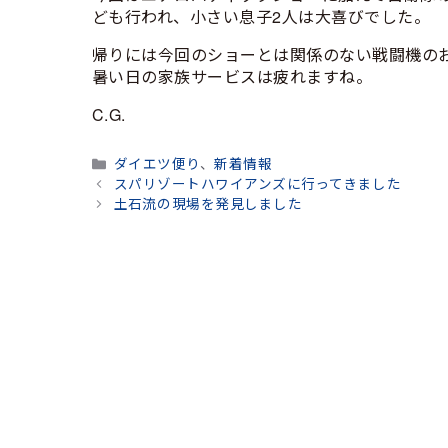
ども行われ、小さい息子2人は大喜びでした。
帰りには今回のショーとは関係のない戦闘機の
暑い日の家族サービスは疲れますね。
C.G.
カ
ダイエツ便り
、
新着情報
テ
スパリゾートハワイアンズに行ってきました
ゴ
土石流の現場を発見しました
リ
ー