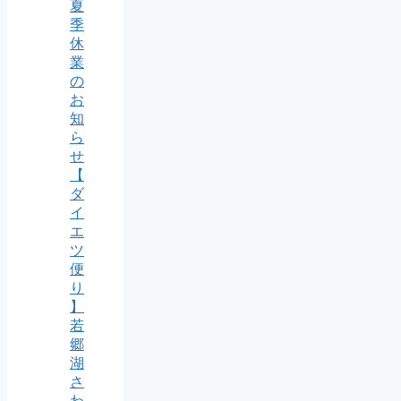
夏
季
休
業
の
お
知
ら
せ
【
ダ
イ
エ
ツ
便
り
】
若
郷
湖
さ
わ