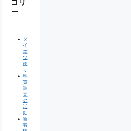
ゴリ
ー
ダ
イ
エ
ツ
便
り
地
質
調
査
の
活
動
新
着