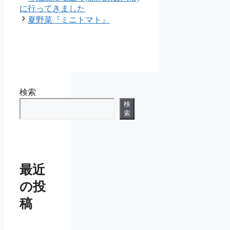
ゴ
に行ってきました
リ
夏野菜『ミニトマト』
ー
検索
検
索
最近
の投
稿