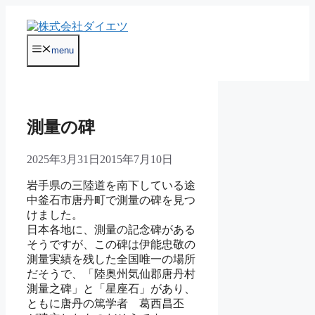
コ
ン
テ
menu
ン
ツ
へ
ス
キ
測量の碑
ッ
プ
2025年3月31日
2015年7月10日
岩手県の三陸道を南下している途
中釜石市唐丹町で測量の碑を見つ
けました。
日本各地に、測量の記念碑がある
そうですが、この碑は伊能忠敬の
測量実績を残した全国唯一の場所
だそうで、「陸奥州気仙郡唐丹村
測量之碑」と「星座石」があり、
ともに唐丹の篤学者 葛西昌丕