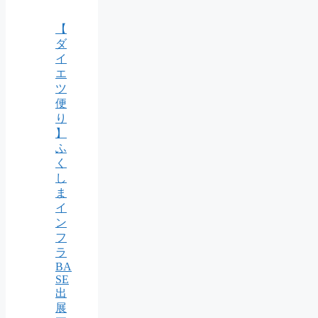
【
ダ
イ
エ
ツ
便
り
】
ふ
く
し
ま
イ
ン
フ
ラ
BA
SE
出
展