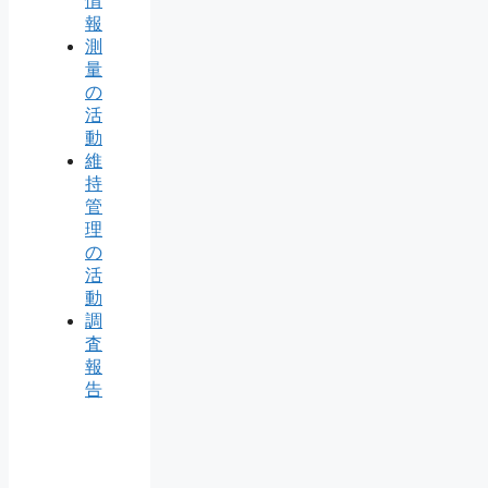
情
報
測
量
の
活
動
維
持
管
理
の
活
動
調
査
報
告