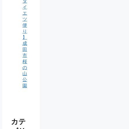
ダ
イ
エ
ツ
便
り
】
成
田
市
桜
の
山
公
園
カテ