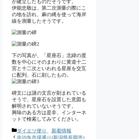
が建立したものだそうです。
伊能忠敬は、第二次測量の際にこ
の地を訪れ、麻の縄を使って海岸
線を測量したそうです。
下の写真が、「星座石」北緯の度
数を中心にそのまわりに黄道十二
宮と十二次といわれる星座を交互
に配列、石に刻したもの。
碑文には謎の文言が刻まれている
そうで、星座石を設置した意図も
解明されていないそうです。
興味のある方は是非、インターネ
ットで検索してみてください。
カ
ダイエツ便り
、
新着情報
テ
寺泊魚市場通り(新潟県長岡市)