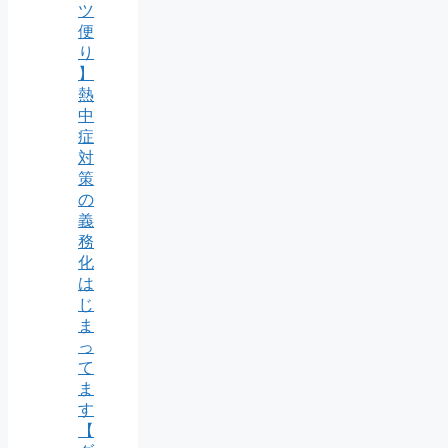
ツ
便
り
】
熱
中
症
対
策
の
義
務
化
は
じ
ま
っ
て
ま
す
【