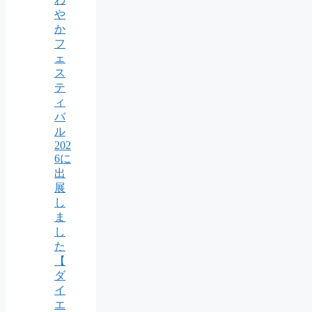
や
か
フ
ェ
ス
テ
ィ
バ
ル
202
6に
出
展
し
ま
し
た
【
ダ
イ
エ