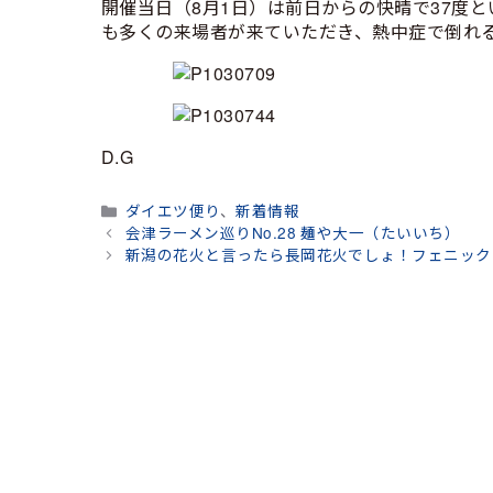
開催当日（8月1日）は前日からの快晴で37度
も多くの来場者が来ていただき、熱中症で倒れ
D.G
カ
ダイエツ便り
、
新着情報
テ
会津ラーメン巡りNo.28 麺や大一（たいいち）
ゴ
新潟の花火と言ったら長岡花火でしょ！フェニック
リ
ー