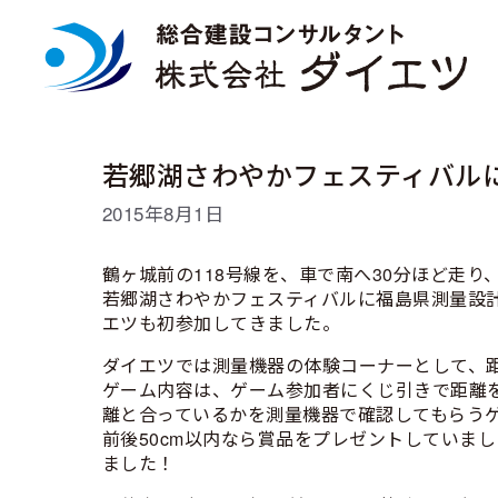
コ
ン
テ
ン
ツ
へ
ス
若郷湖さわやかフェスティバル
キ
ッ
2015年8月1日
プ
鶴ヶ城前の118号線を、車で南へ30分ほど走
若郷湖さわやかフェスティバルに福島県測量設
エツも初参加してきました。
ダイエツでは測量機器の体験コーナーとして、
ゲーム内容は、ゲーム参加者にくじ引きで距離
離と合っているかを測量機器で確認してもらう
前後50cm以内なら賞品をプレゼントしていま
ました！