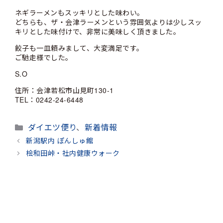
ネギラーメンもスッキリとした味わい。
どちらも、ザ・会津ラーメンという雰囲気よりは少しスッ
キリとした味付けで、非常に美味しく頂きました。
餃子も一皿頼みまして、大変満足です。
ご馳走様でした。
S.O
住所：会津若松市山見町130-1
TEL：0242-24-6448
カ
ダイエツ便り
、
新着情報
テ
新潟駅内 ぽんしゅ館
ゴ
桧和田峠・社内健康ウォーク
リ
ー