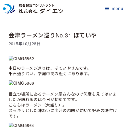
コ
ン
menu
テ
ン
ツ
会津ラーメン巡りNo.31 ほていや
へ
ス
2015年10月28日
キ
ッ
プ
本日のラーメン巡りは、ほていやさんです。
千石通り沿い、学鳳中高の近くにあります。
目立つ場所にあるラーメン屋さんなので何度も見てはいま
したが訪れるのは今日が初めてです。
こちらはラーメン（大盛り）。
スッキリとした味わいに出汁の風味が効いて好みの味付け
です。