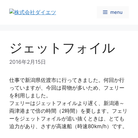
コ
ン
menu
テ
ン
ツ
へ
ジェットフォイル
ス
キ
2016年2月15日
ッ
プ
仕事で新潟県佐渡市に行ってきました。何回か行
っていますが、今回は荷物が多いため、フェリー
を利用しました。
フェリーはジェットフォイルより遅く、新潟港～
両津港まで倍の時間（2時間）を要します。フェリ
ーをジェットフォイルが追い抜くときは、とても
迫力があり、さすが高速船（時速80km/h）です。