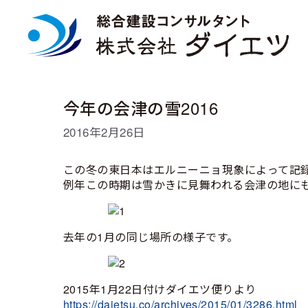
コ
ン
テ
ン
ツ
へ
ス
今年の会津の雪2016
キ
ッ
2016年2月26日
プ
この冬の東日本はエルニーニョ現象によって記
例年この時期は雪かきに見舞われる会津の地に
去年の1月の同じ場所の様子です。
2015年1月22日付けダイエツ便りより
https://daietsu.co/archives/2015/01/3286.html