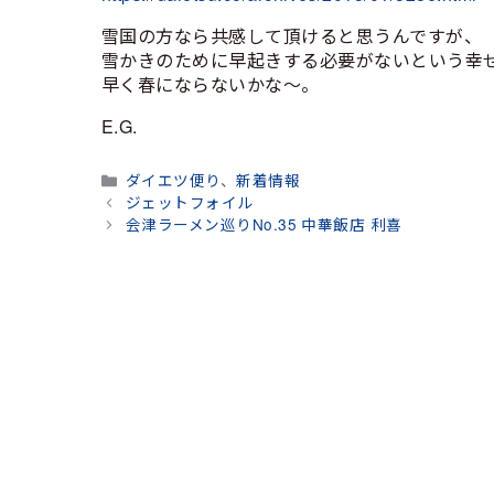
雪国の方なら共感して頂けると思うんですが、
雪かきのために早起きする必要がないという幸
早く春にならないかな～。
E.G.
カ
ダイエツ便り
、
新着情報
テ
ジェットフォイル
ゴ
会津ラーメン巡りNo.35 中華飯店 利喜
リ
ー