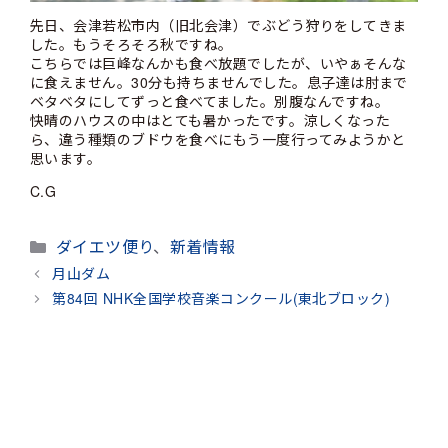
先日、会津若松市内（旧北会津）でぶどう狩りをしてきま
した。もうそろそろ秋ですね。
こちらでは巨峰なんかも食べ放題でしたが、いやぁそんな
に食えません。30分も持ちませんでした。息子達は肘まで
ベタベタにしてずっと食べてました。別腹なんですね。
快晴のハウスの中はとても暑かったです。涼しくなった
ら、違う種類のブドウを食べにもう一度行ってみようかと
思います。
C.G
カ
ダイエツ便り
、
新着情報
テ
月山ダム
ゴ
第84回 NHK全国学校音楽コンクール(東北ブロック)
リ
ー