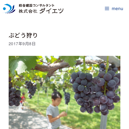
コ
ン
menu
テ
ン
ツ
ぶどう狩り
へ
ス
2017年9月8日
キ
ッ
プ