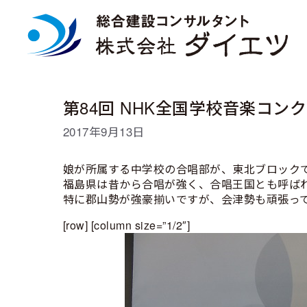
コ
ン
テ
ン
ツ
へ
ス
第84回 NHK全国学校音楽コン
キ
ッ
2017年9月13日
プ
娘が所属する中学校の合唱部が、東北ブロック
福島県は昔から合唱が強く、合唱王国とも呼ば
特に郡山勢が強豪揃いですが、会津勢も頑張っ
[row] [column size=”1/2″]