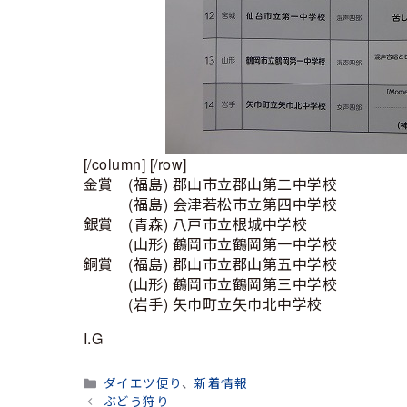
[/column] [/row]
金賞 (福島) 郡山市立郡山第二中学校
(福島) 会津若松市立第四中学校
銀賞 (青森) 八戸市立根城中学校
(山形) 鶴岡市立鶴岡第一中学校
銅賞 (福島) 郡山市立郡山第五中学校
(山形) 鶴岡市立鶴岡第三中学校
(岩手) 矢巾町立矢巾北中学校
I.G
カ
ダイエツ便り
、
新着情報
テ
ぶどう狩り