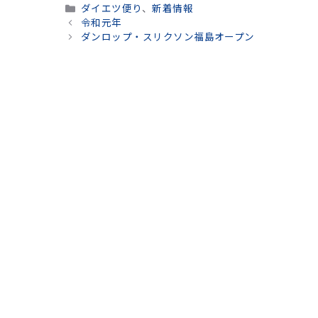
カ
ダイエツ便り
、
新着情報
テ
令和元年
ゴ
ダンロップ・スリクソン福島オープン
リ
ー