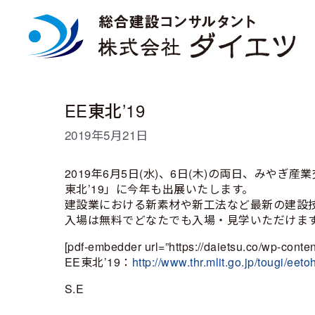
コ
ン
テ
ン
ツ
へ
ス
EE東北’19
キ
ッ
2019年5月21日
プ
2019年6月5日(水)、6日(木)の両日、みや
東北’19」に今年も出展いたします。
建設業における新素材や新工法など最新の建設
入場は無料でどなたでも入場・見学いただけま
[pdf-embedder url=”https://daietsu.co/wp-conte
EE東北’19：
http://www.thr.mlit.go.jp/tougi/eet
S.E