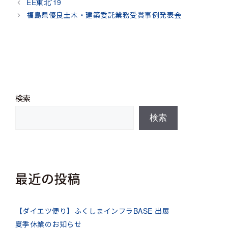
EE東北’19
ゴ
福島県優良土木・建築委託業務受賞事例発表会
リ
ー
検索
検索
最近の投稿
【ダイエツ便り】ふくしまインフラBASE 出展
夏季休業のお知らせ