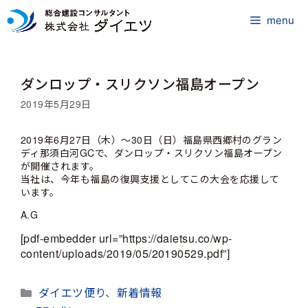
コ
ン
menu
テ
ン
ツ
ダンロップ・スリクソン福島オープン
へ
ス
2019年5月29日
キ
ッ
2019年6月27日（木）～30日（日）福島県西郷村のグラン
プ
ディ那須白河GCで、ダンロップ・スリクソン福島オープン
が開催されます。
当社は、今年も福島の復興支援としてこの大会を応援して
います。
A.G
[pdf-embedder url=”https://daietsu.co/wp-
content/uploads/2019/05/20190529.pdf”]
カ
ダイエツ便り
、
新着情報
テ