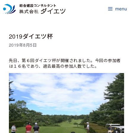
コ
ン
menu
テ
ン
ツ
2019ダイエツ杯
へ
ス
2019年8月5日
キ
ッ
先日、第６回ダイエツ杯が開催されました。今回の参加者
プ
は１６名であり、過去最高の参加人数でした。