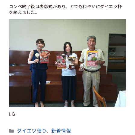
コンペ終了後は表彰式があり、とても和やかにダイエツ杯
を終えました。
I.G
カ
ダイエツ便り
、
新着情報