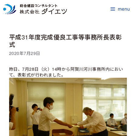
コ
ン
menu
テ
ン
ツ
平成31年度完成優良工事等事務所長表彰
へ
ス
式
キ
2020年7月29日
ッ
プ
昨日、7月28日（火）14時から阿賀川河川事務所内におい
て、表彰式が行われました。