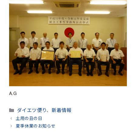
A.G
カ
ダイエツ便り
、
新着情報
テ
土用の丑の日
ゴ
夏季休業のお知らせ
リ