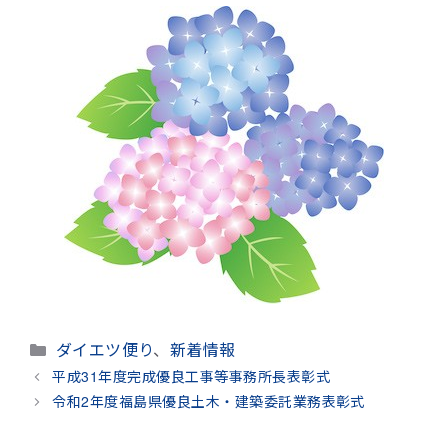
カ
ダイエツ便り
、
新着情報
テ
平成31年度完成優良工事等事務所長表彰式
ゴ
令和2年度福島県優良土木・建築委託業務表彰式
リ
ー