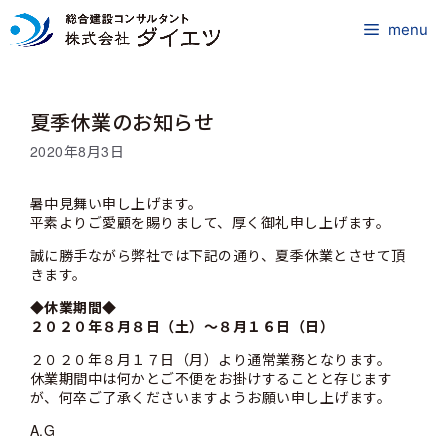
コ
ン
menu
テ
ン
ツ
夏季休業のお知らせ
へ
ス
2020年8月3日
キ
ッ
暑中見舞い申し上げます。
プ
平素よりご愛顧を賜りまして、厚く御礼申し上げます。
誠に勝手ながら弊社では下記の通り、夏季休業とさせて頂
きます。
◆休業期間◆
２０２０年８月８日（土）～８月１６日（日）
２０２０年８月１７日（月）より通常業務となります。
休業期間中は何かとご不便をお掛けすることと存じます
が、何卒ご了承くださいますようお願い申し上げます。
A.G