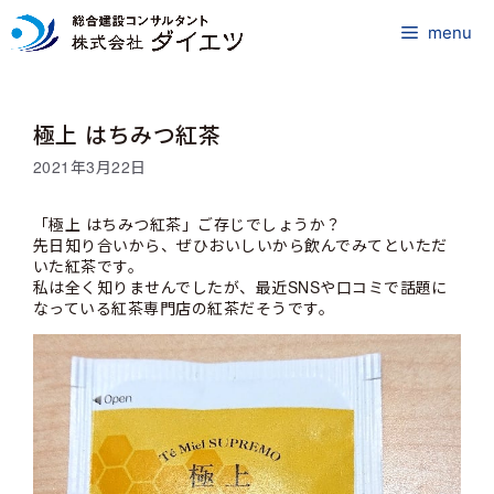
コ
ン
menu
テ
ン
ツ
極上 はちみつ紅茶
へ
ス
2021年3月22日
キ
ッ
「極上 はちみつ紅茶」ご存じでしょうか？
プ
先日知り合いから、ぜひおいしいから飲んでみてといただ
いた紅茶です。
私は全く知りませんでしたが、最近SNSや口コミで話題に
なっている紅茶専門店の紅茶だそうです。