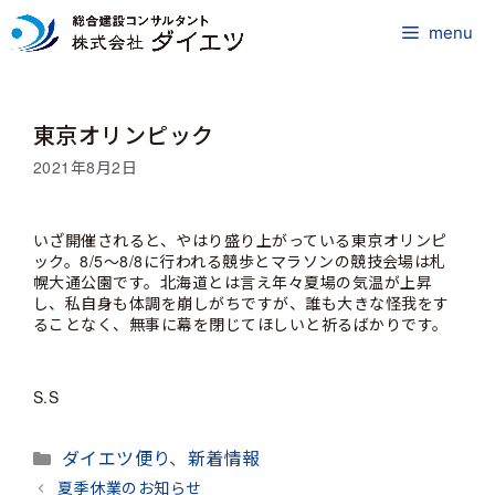
コ
ン
menu
テ
ン
ツ
東京オリンピック
へ
ス
2021年8月2日
キ
ッ
プ
いざ開催されると、やはり盛り上がっている東京オリンピ
ック。8/5～8/8に行われる競歩とマラソンの競技会場は札
幌大通公園です。北海道とは言え年々夏場の気温が上昇
し、私自身も体調を崩しがちですが、誰も大きな怪我をす
ることなく、無事に幕を閉じてほしいと祈るばかりです。
S.S
カ
ダイエツ便り
、
新着情報
テ
夏季休業のお知らせ