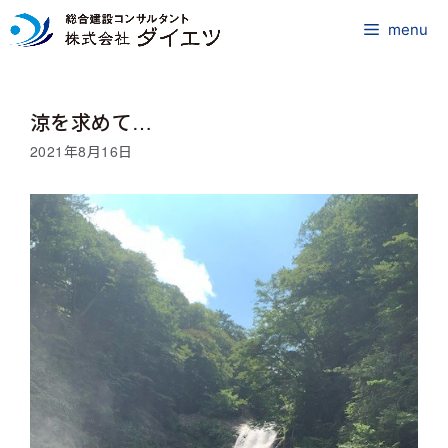
コ
ン
menu
テ
ン
ツ
涼を求めて…
へ
ス
2021年8月16日
キ
ッ
プ