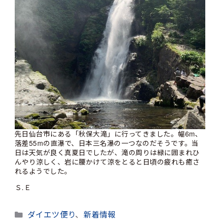
先日仙台市にある「秋保大滝」に行ってきました。幅6m、
落差55mの直瀑で、日本三名瀑の一つなのだそうです。当
日は天気が良く真夏日でしたが、滝の周りは緑に囲まれひ
んやり涼しく、岩に腰かけて涼をとると日頃の疲れも癒さ
れるようでした。
Ｓ.Ｅ
カ
ダイエツ便り
、
新着情報