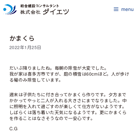
コ
ン
menu
テ
ン
ツ
かまくら
へ
ス
2022年1月25日
キ
ッ
プ
だいぶ降りましたね。毎朝の除雪が大変でした。
我が家は喜多方市ですが、庭の積雪は60cmほど。人が歩け
る幅のみ除雪しています。
週末は子供たちに付き合ってかまくら作りです。夕方まで
かかってやっと二人が入れる大きさにまでなりました。中
に照明を入れて過ごすのが楽しくて仕方がないようです。
しばらくは落ち着いた天気になるようです。更にかまくら
を作ることはなさそうなので一安心です。
C.G