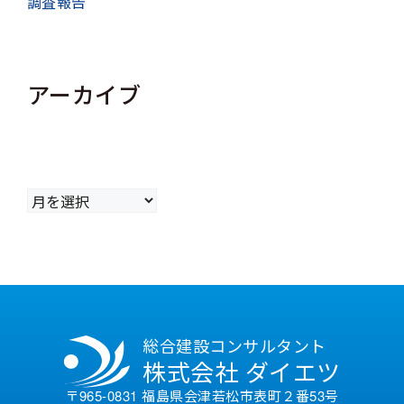
調査報告
アーカイブ
ア
ー
カ
イ
ブ
総合建設コンサルタント
株式会社 ダイエツ
〒965-0831 福島県会津若松市表町２番53号