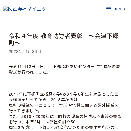
コ
ン
menu
テ
ン
ツ
令和４年度 教育功労者表彰 ～会津下郷
へ
ス
町～
キ
2022年11月28日
ッ
プ
去る11月13日（日）、下郷ふれあいセンターにて標記の表
彰式が行われました。
2017年に下郷町立楢原小学校の小学6年生を対象とした出
張講演を行ってから、2018年からは
理科の授業の一環として、地形や地質に関する課外授業を
行ってきました。
また、2019・2020年には同校の児童の皆さんへ書籍の寄贈
を行い、本年3月には弊社の創立50
周年を記念し、下郷町へ教育充実のための寄附を行いまし