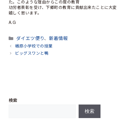
た。このような理由からこの度の教育
功労者表彰を受け、下郷町の教育に貢献出来たことに大変
嬉しく思います。
A.G
カ
ダイエツ便り
、
新着情報
テ
楢原小学校での授業
ゴ
ビッグスワンと鴨
リ
ー
検索
検索