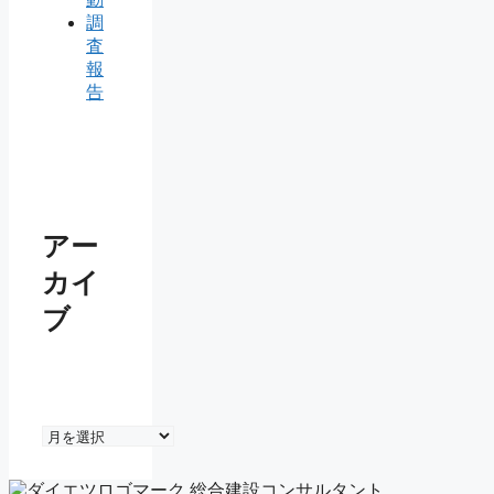
調
査
報
告
アー
カイ
ブ
ア
ー
カ
総合建設コンサルタント