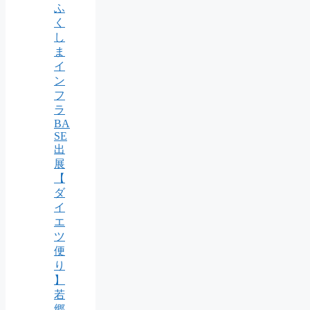
ふ
く
し
ま
イ
ン
フ
ラ
BA
SE
出
展
【
ダ
イ
エ
ツ
便
り
】
若
郷