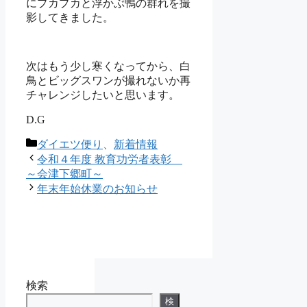
にプカプカと浮かぶ鴨の群れを撮
影してきました。
次はもう少し寒くなってから、白
鳥とビッグスワンが撮れないか再
チャレンジしたいと思います。
D.G
カ
ダイエツ便り
、
新着情報
テ
令和４年度 教育功労者表彰
ゴ
～会津下郷町～
リ
年末年始休業のお知らせ
ー
検索
検