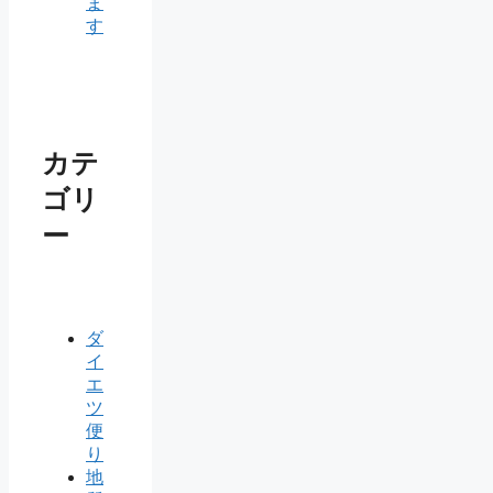
ま
す
カテ
ゴリ
ー
ダ
イ
エ
ツ
便
り
地