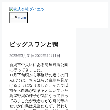
コ
ン
テ
menu
ン
ツ
へ
ス
キ
ビッグスワンと鴨
ッ
プ
2025年3月31日
2022年12月1日
新潟市中央区にある鳥屋野潟公園
に行ってきました。
11月下旬頃から事務所の近くの田
んぼでは、ちらほらと白鳥を見か
けるようになりました。そこで以
前から白鳥が集まると聞いていた
鳥屋野潟の様子が気になって行っ
てみましたが残念ながら時間帯の
せいか白鳥は見当たらず、代わり