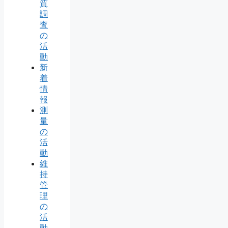
質
調
査
の
活
動
新
着
情
報
測
量
の
活
動
維
持
管
理
の
活
動