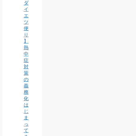
ダ
イ
エ
ツ
便
り
】
熱
中
症
対
策
の
義
務
化
は
じ
ま
っ
て