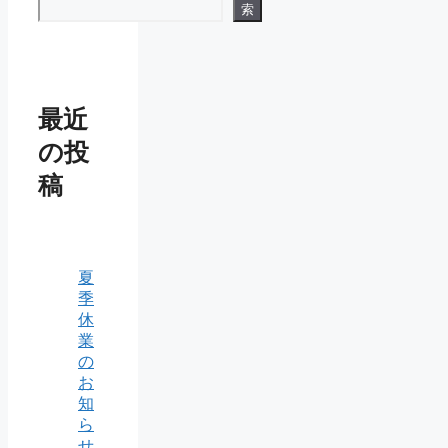
索
最近
の投
稿
夏
季
休
業
の
お
知
ら
せ