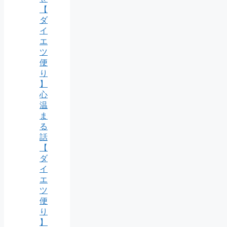
【
ダ
イ
エ
ツ
便
り
】
心
温
ま
る
話
【
ダ
イ
エ
ツ
便
り
】