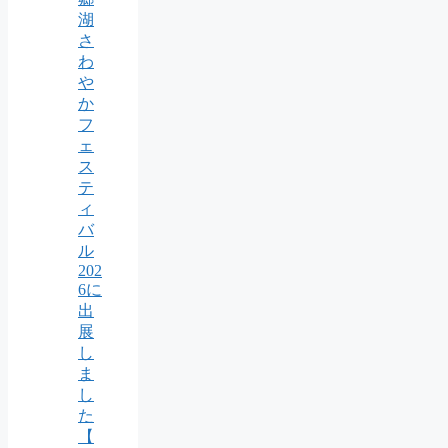
湖
さ
わ
や
か
フ
ェ
ス
テ
ィ
バ
ル
202
6に
出
展
し
ま
し
た
【