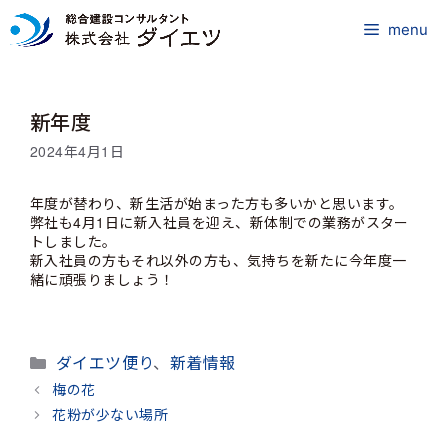
コ
ン
menu
テ
ン
ツ
新年度
へ
ス
2024年4月1日
キ
ッ
年度が替わり、新生活が始まった方も多いかと思います。
プ
弊社も4月1日に新入社員を迎え、新体制での業務がスター
トしました。
新入社員の方もそれ以外の方も、気持ちを新たに今年度一
緒に頑張りましょう！
カ
ダイエツ便り
、
新着情報
テ
梅の花
ゴ
花粉が少ない場所
リ