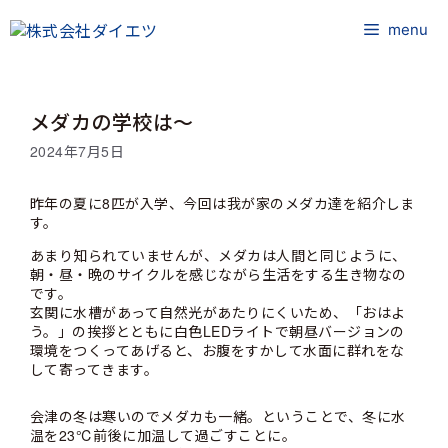
コ
ン
menu
テ
ン
ツ
メダカの学校は～
へ
ス
2024年7月5日
キ
ッ
昨年の夏に8匹が入学、今回は我が家のメダカ達を紹介しま
プ
す。
あまり知られていませんが、メダカは人間と同じように、
朝・昼・晩のサイクルを感じながら生活をする生き物なの
です。
玄関に水槽があって自然光があたりにくいため、「おはよ
う。」の挨拶とともに白色LEDライトで朝昼バージョンの
環境をつくってあげると、お腹をすかして水面に群れをな
して寄ってきます。
会津の冬は寒いのでメダカも一緒。ということで、冬に水
温を23℃前後に加温して過ごすことに。