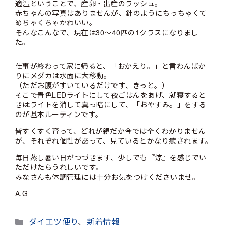
適温ということで、産卵・出産のラッシュ。
赤ちゃんの写真はありませんが、針のようにちっちゃくて
めちゃくちゃかわいい。
そんなこんなで、現在は30～40匹の1クラスになりまし
た。
仕事が終わって家に帰ると、「おかえり。」と言わんばか
りにメダカは水面に大移動。
（ただお腹がすいているだけです、きっと。）
そこで青色LEDライトにして夜ごはんをあげ、就寝すると
きはライトを消して真っ暗にして、「おやすみ。」をする
のが基本ルーティンです。
皆すくすく育って、どれが親だか今では全くわかりません
が、それぞれ個性があって、見ているとかなり癒されます。
毎日蒸し暑い日がつづきます、少しでも『涼』を感じでい
ただけたらうれしいです。
みなさんも体調管理には十分お気をつけくださいませ。
A.G
カ
ダイエツ便り
、
新着情報