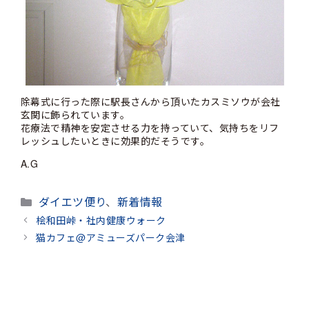
除幕式に行った際に駅長さんから頂いたカスミソウが会社
玄関に飾られています。
花療法で精神を安定させる力を持っていて、気持ちをリフ
レッシュしたいときに効果的だそうです。
A.G
カ
ダイエツ便り
、
新着情報
テ
桧和田峠・社内健康ウォーク
ゴ
猫カフェ@アミューズパーク会津
リ
ー