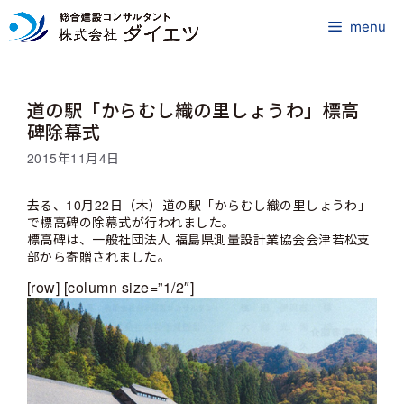
コ
ン
menu
テ
ン
ツ
道の駅「からむし織の里しょうわ」標高
へ
ス
碑除幕式
キ
2015年11月4日
ッ
プ
去る、10月22日（木）道の駅「からむし織の里しょうわ」
で標高碑の除幕式が行われました。
標高碑は、一般社団法人 福島県測量設計業協会会津若松支
部から寄贈されました。
[row] [column size=”1/2″]