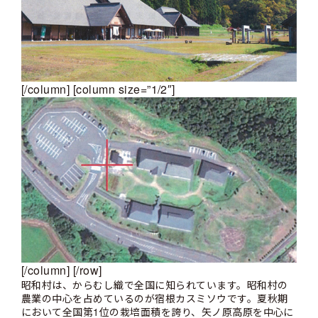
[/column] [column size=”1/2″]
[/column] [/row]
昭和村は、からむし織で全国に知られています。昭和村の
農業の中心を占めているのが宿根カスミソウです。夏秋期
において全国第1位の栽培面積を誇り、矢ノ原高原を中心に