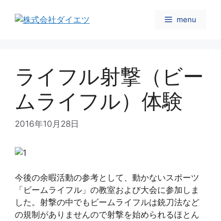
コ
ン
menu
テ
ン
ツ
へ
ライフル射撃（ビー
ス
キ
ムライフル）体験
ッ
プ
2016年10月28日
今後の余暇活動の参考として、動かないスポーツ
「ビームライフル」の教室および大会に参加しま
した。射撃の中でもビームライフルは銃刀法など
の規制がありませんので射撃を始められるほとん