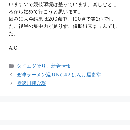
いますので競技環境は整っています。楽しむとこ
ろから始めて行こうと思います。
因みに大会結果は200点中、190点で第2位でし
た。後半の集中力が足りず、優勝出来ませんでし
た。
A.G
カ
ダイエツ便り
、
新着情報
テ
会津ラーメン巡りNo.42 ばんげ屋食堂
ゴ
滝沢川甌穴群
リ
ー