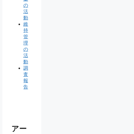
の
活
動
維
持
管
理
の
活
動
調
査
報
告
アー