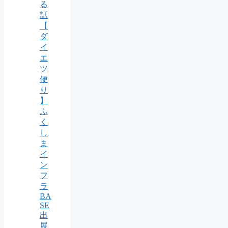
る
話
【
ダ
イ
エ
ツ
便
り
】
ふ
く
し
ま
イ
ン
フ
ラ
BA
SE
出
展