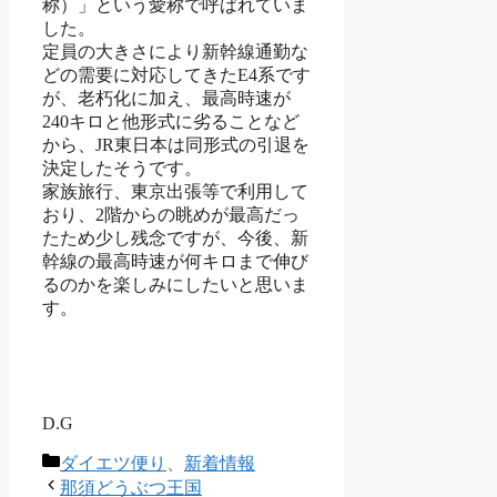
称）」という愛称で呼ばれていま
した。
定員の大きさにより新幹線通勤な
どの需要に対応してきたE4系です
が、老朽化に加え、最高時速が
240キロと他形式に劣ることなど
から、JR東日本は同形式の引退を
決定したそうです。
家族旅行、東京出張等で利用して
おり、2階からの眺めが最高だっ
たため少し残念ですが、今後、新
幹線の最高時速が何キロまで伸び
るのかを楽しみにしたいと思いま
す。
D.G
カ
ダイエツ便り
、
新着情報
テ
那須どうぶつ王国