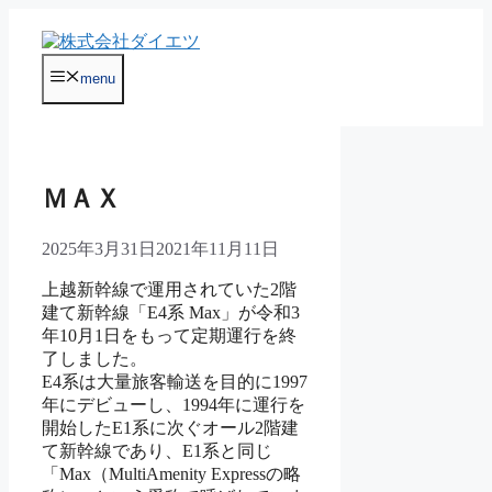
コ
ン
テ
menu
ン
ツ
へ
ス
キ
ＭＡＸ
ッ
プ
2025年3月31日
2021年11月11日
上越新幹線で運用されていた2階
建て新幹線「E4系 Max」が令和3
年10月1日をもって定期運行を終
了しました。
E4系は大量旅客輸送を目的に1997
年にデビューし、1994年に運行を
開始したE1系に次ぐオール2階建
て新幹線であり、E1系と同じ
「Max（MultiAmenity Expressの略