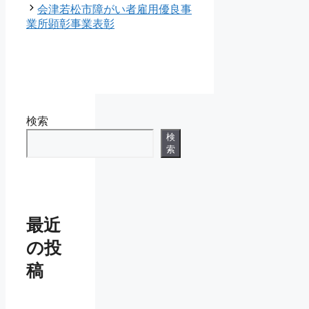
ゴ
会津若松市障がい者雇用優良事
リ
業所顕彰事業表彰
ー
検索
検
索
最近
の投
稿