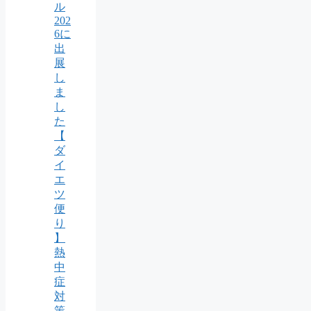
ル
202
6に
出
展
し
ま
し
た
【
ダ
イ
エ
ツ
便
り
】
熱
中
症
対
策