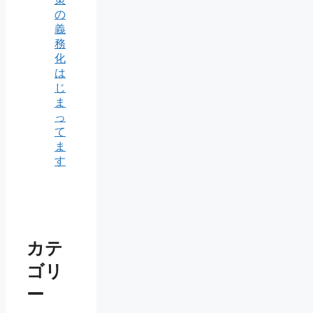
の
義
務
化
は
じ
ま
っ
て
ま
す
カテ
ゴリ
ー