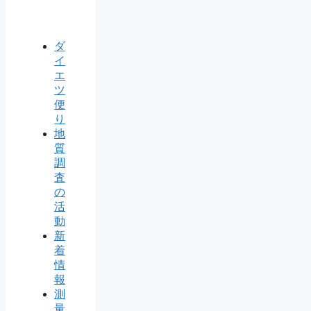
ダ
イ
エ
ツ
便
り
地
質
調
査
の
活
動
新
着
情
報
測
量