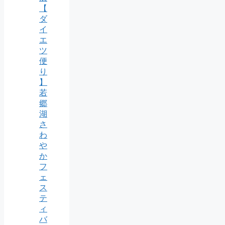
【
ダ
イ
エ
ツ
便
り
】
若
郷
湖
さ
わ
や
か
フ
ェ
ス
テ
ィ
バ