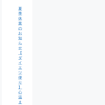
夏
季
休
業
の
お
知
ら
せ
【
ダ
イ
エ
ツ
便
り
】
心
温
ま