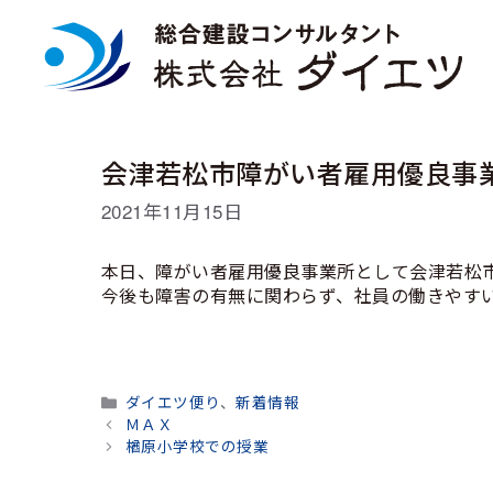
コ
ン
テ
ン
ツ
へ
ス
会津若松市障がい者雇用優良事
キ
ッ
2021年11月15日
プ
本日、障がい者雇用優良事業所として会津若松
今後も障害の有無に関わらず、社員の働きやす
カ
ダイエツ便り
、
新着情報
テ
ＭＡＸ
ゴ
楢原小学校での授業
リ
ー