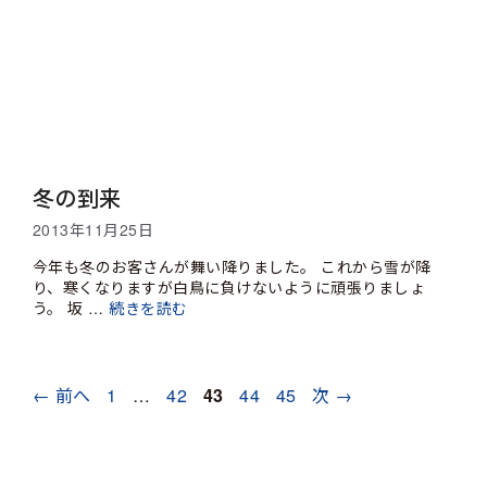
冬の到来
2013年11月25日
今年も冬のお客さんが舞い降りました。 これから雪が降
り、寒くなりますが白鳥に負けないように頑張りましょ
う。 坂 …
続きを読む
ペ
ペ
ペ
ペ
ペ
←
前へ
1
…
42
43
44
45
次
→
ー
ー
ー
ー
ー
ジ
ジ
ジ
ジ
ジ