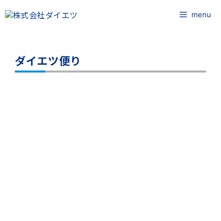
コ
ン
menu
テ
ン
ツ
ダイエツ便り
へ
ス
キ
ッ
プ