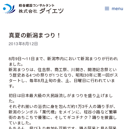
コ
ン
menu
テ
ン
ツ
真夏の新潟まつり！
へ
ス
2013年8月12日
キ
ッ
8月9日～11日まで、新潟市内において新潟まつりが行われ
プ
ました。
新潟まつりは、住吉祭、商工祭、川開き、開港記念祭とい
う歴史ある4つの祭りが1つとなり、昭和30年に第一回がス
タートし、毎年8月上旬の金、土、日曜日に行われていま
す。
初日は日本最大級の大民謡流しがまつりを盛り上げまし
た。
それぞれ揃いの浴衣に身を包んだ約1万3千人の踊り手が、
新潟のシンボル「萬代橋」をメインに、柾谷小路など繁華
街のあちこちで優雅に、そしてギコチナク？踊りを披露し
ていました。
もちろん、飛び入り参加も可能です。踊る阿呆と見る阿呆