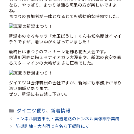
なら、やっぱり、まつりは踊る阿呆の方が楽しいですよ
ね。
まつりの参加者が一体となるとても感動的な時間でした。
新潟市のゆるキャラ「水玉ぼうし」くんも知名度はイマイ
チ？ですが、暑い中がんばっていました！
最終日はまつりのフィナーレを飾る花火大会です。
信濃川河畔に映えるナイアガラ大瀑布や、新潟の夜空を彩
るスターマインの大輪がまさに圧巻でした。
ダイエツは会津若松の会社ですが、新潟にも事務所があり
深い関係があります。
ぜひ、新潟にもお越し下さい。
カ
ダイエツ便り
、
新着情報
テ
トンネル調査事例・高速道路のトンネル画像診断業務
ゴ
防災訓練・大内宿で有名な下郷町にて
リ